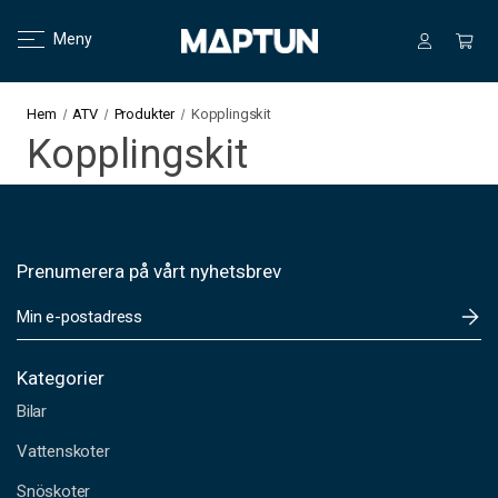
Meny
Hem
ATV
Produkter
Kopplingskit
Kopplingskit
Prenumerera på vårt nyhetsbrev
E
-
p
o
Kategorier
s
Bilar
t
a
Vattenskoter
d
Snöskoter
r