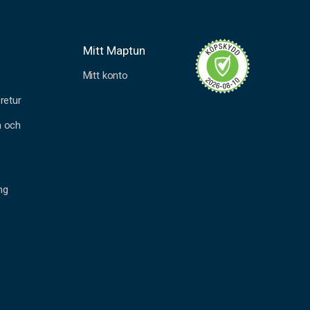
Mitt Maptun
Mitt konto
retur
n och
ng