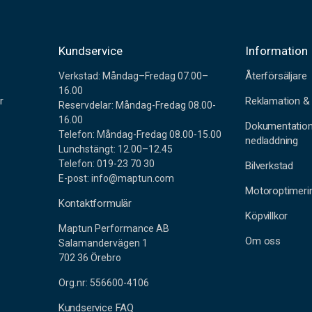
r
Kundservice
Information
Återförsäljare
Verkstad: Måndag–Fredag 07.00–
16.00
r
Reklamation & 
Reservdelar: Måndag-Fredag 08.00-
16.00
Dokumentatio
Telefon: Måndag-Fredag 08.00-15.00
nedladdning
Lunchstängt: 12.00–12.45
Telefon: 019-23 70 30
Bilverkstad
E-post: info@maptun.com
Motoroptimeri
Kontaktformulär
Köpvillkor
Maptun Performance AB
Om oss
Salamandervägen 1
702 36 Örebro
Org.nr: 556600-4106
Kundservice FAQ