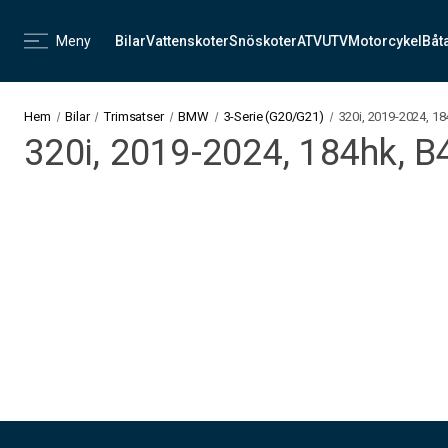
Meny
Bilar
Vattenskoter
Snöskoter
ATV
UTV
Motorcykel
Båt
Hem
Bilar
Trimsatser
BMW
3-Serie (G20/G21)
320i, 2019-2024, 1
320i, 2019-2024, 184hk, 