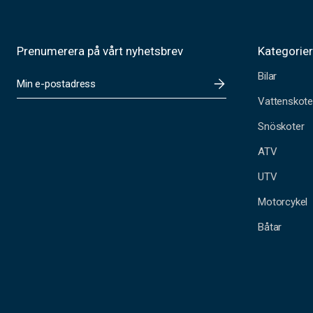
Prenumerera på vårt nyhetsbrev
Kategorie
Bilar
E
-
Vattenskote
p
o
Snöskoter
s
t
ATV
a
UTV
d
r
Motorcykel
e
s
Båtar
s