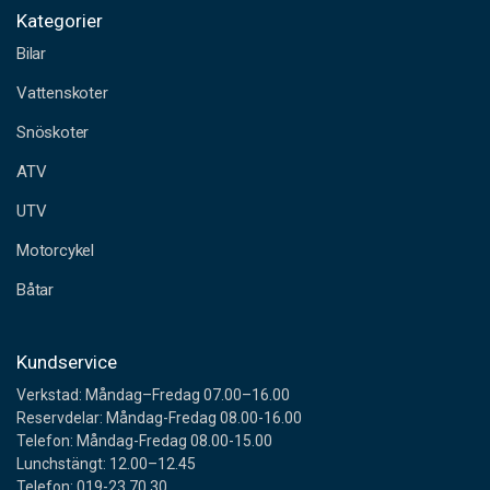
o
Kategorier
s
Bilar
t
a
Vattenskoter
d
Snöskoter
r
e
ATV
s
s
UTV
Motorcykel
Båtar
Kundservice
Verkstad: Måndag–Fredag 07.00–16.00
Reservdelar: Måndag-Fredag 08.00-16.00
Telefon: Måndag-Fredag 08.00-15.00
Lunchstängt: 12.00–12.45
Telefon: 019-23 70 30