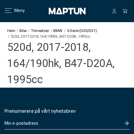
Meny
Hem
Bilar
Trimsatser
BMW
5-Serie (G30/G31)
520d, 2017-2018, 164/190hk, B47-D20A, 1995cc
520d, 2017-2018,
164/190hk, B47-D20A,
1995cc
Prenumerera på vårt nyhetsbrev
E
-
p