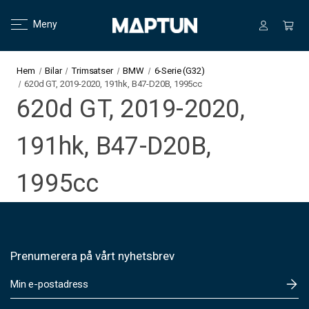
Meny
Hem
Bilar
Trimsatser
BMW
6-Serie (G32)
620d GT, 2019-2020, 191hk, B47-D20B, 1995cc
620d GT, 2019-2020,
191hk, B47-D20B,
1995cc
Prenumerera på vårt nyhetsbrev
E
-
p