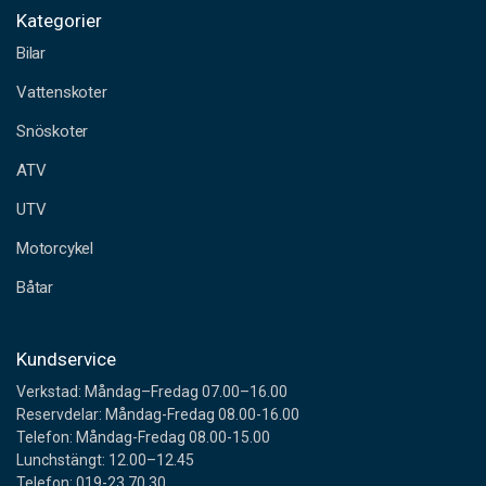
o
Kategorier
s
Bilar
t
a
Vattenskoter
d
Snöskoter
r
e
ATV
s
s
UTV
Motorcykel
Båtar
Kundservice
Verkstad: Måndag–Fredag 07.00–16.00
Reservdelar: Måndag-Fredag 08.00-16.00
Telefon: Måndag-Fredag 08.00-15.00
Lunchstängt: 12.00–12.45
Telefon: 019-23 70 30