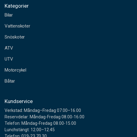
o
Kategorier
s
Bilar
t
a
Vattenskoter
d
Snöskoter
r
e
ATV
s
s
UTV
Motorcykel
Båtar
Kundservice
Verkstad: Måndag–Fredag 07.00–16.00
Reservdelar: Måndag-Fredag 08.00-16.00
Telefon: Måndag-Fredag 08.00-15.00
Lunchstängt: 12.00–12.45
Telefon: 019-23 70 30