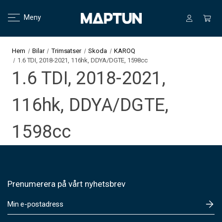
Meny
Hem
Bilar
Trimsatser
Skoda
KAROQ
1.6 TDI, 2018-2021, 116hk, DDYA/DGTE, 1598cc
1.6 TDI, 2018-2021,
116hk, DDYA/DGTE,
1598cc
Prenumerera på vårt nyhetsbrev
E
-
p