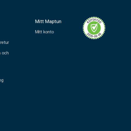
Mitt Maptun
Mitt konto
retur
n och
ng