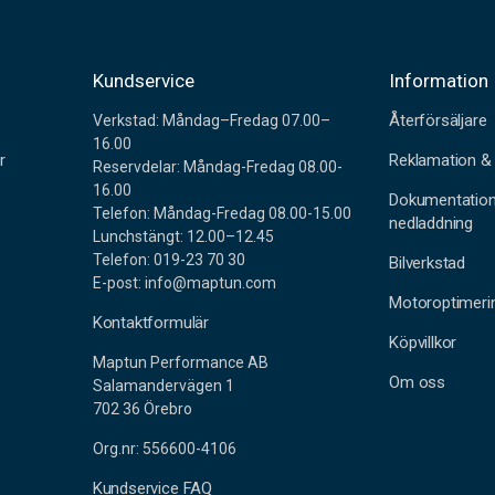
r
Kundservice
Information
Återförsäljare
Verkstad: Måndag–Fredag 07.00–
16.00
r
Reklamation & 
Reservdelar: Måndag-Fredag 08.00-
16.00
Dokumentatio
Telefon: Måndag-Fredag 08.00-15.00
nedladdning
Lunchstängt: 12.00–12.45
Telefon: 019-23 70 30
Bilverkstad
E-post: info@maptun.com
Motoroptimeri
Kontaktformulär
Köpvillkor
Maptun Performance AB
Om oss
Salamandervägen 1
702 36 Örebro
Org.nr: 556600-4106
Kundservice FAQ