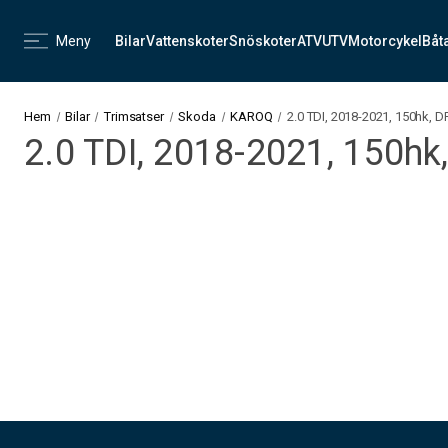
Meny
Bilar
Vattenskoter
Snöskoter
ATV
UTV
Motorcykel
Båt
Hem
Bilar
Trimsatser
Skoda
KAROQ
2.0 TDI, 2018-2021, 150hk, 
2.0 TDI, 2018-2021, 150hk