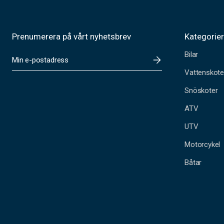
Prenumerera på vårt nyhetsbrev
Kategorie
Bilar
E
-
Vattenskote
p
o
Snöskoter
s
t
ATV
a
UTV
d
r
Motorcykel
e
s
Båtar
s