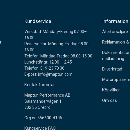
r
Kundservice
Information
Återförsäljare
Verkstad: Måndag–Fredag 07.00–
16.00
r
Reklamation & 
Reservdelar: Måndag-Fredag 08.00-
16.00
Dokumentatio
Telefon: Måndag-Fredag 08.00-15.00
nedladdning
Lunchstängt: 12.00–12.45
Telefon: 019-23 70 30
Bilverkstad
E-post: info@maptun.com
Motoroptimeri
Kontaktformulär
Köpvillkor
Maptun Performance AB
Om oss
Salamandervägen 1
702 36 Örebro
Org.nr: 556600-4106
Kundservice FAQ