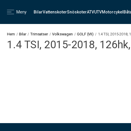
Meny
Bilar
Vattenskoter
Snöskoter
ATV
UTV
Motorcykel
Båt
Hem
Bilar
Trimsatser
Volkswagen
GOLF (VII)
1.4 TSI, 2015-2018,
1.4 TSI, 2015-2018, 126hk