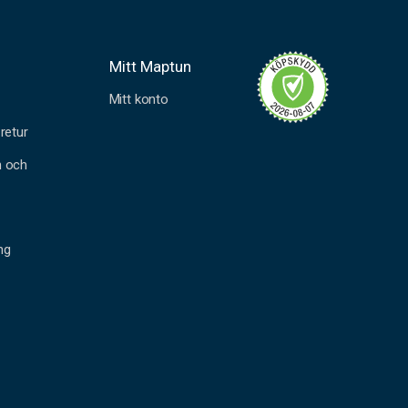
Mitt Maptun
Mitt konto
retur
n och
ng