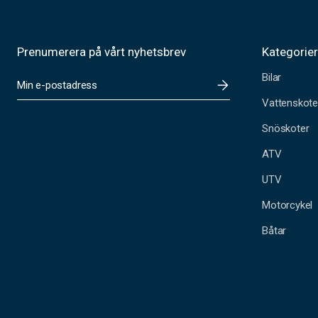
Prenumerera på vårt nyhetsbrev
Kategorie
Bilar
E
-
Vattenskote
p
o
Snöskoter
s
t
ATV
a
UTV
d
r
Motorcykel
e
s
Båtar
s