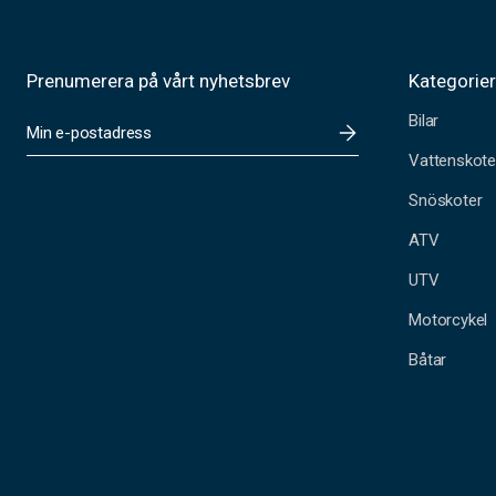
Prenumerera på vårt nyhetsbrev
Kategorie
Bilar
E
-
Vattenskote
p
o
Snöskoter
s
t
ATV
a
UTV
d
r
Motorcykel
e
s
Båtar
s