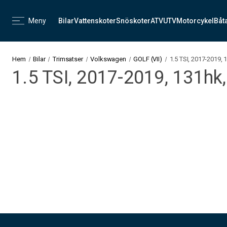
Meny
Bilar
Vattenskoter
Snöskoter
ATV
UTV
Motorcykel
Båt
Hem
Bilar
Trimsatser
Volkswagen
GOLF (VII)
1.5 TSI, 2017-2019,
1.5 TSI, 2017-2019, 131hk