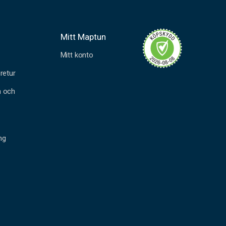
Mitt Maptun
Mitt konto
retur
n och
ng