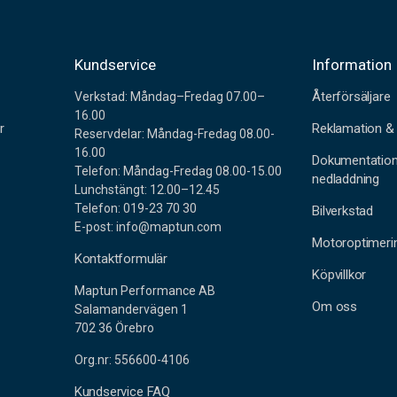
r
Kundservice
Information
Återförsäljare
Verkstad: Måndag–Fredag 07.00–
16.00
r
Reklamation & 
Reservdelar: Måndag-Fredag 08.00-
16.00
Dokumentatio
Telefon: Måndag-Fredag 08.00-15.00
nedladdning
Lunchstängt: 12.00–12.45
Telefon: 019-23 70 30
Bilverkstad
E-post: info@maptun.com
Motoroptimeri
Kontaktformulär
Köpvillkor
Maptun Performance AB
Om oss
Salamandervägen 1
702 36 Örebro
Org.nr: 556600-4106
Kundservice FAQ