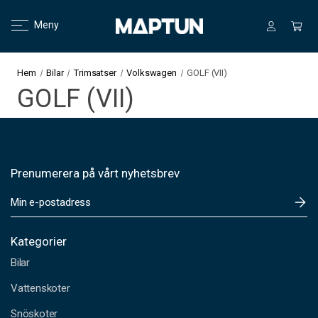
Meny
Hem
Bilar
Trimsatser
Volkswagen
GOLF (VII)
GOLF (VII)
Prenumerera på vårt nyhetsbrev
E
-
p
o
Kategorier
s
Bilar
t
a
Vattenskoter
d
Snöskoter
r