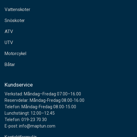
t
a
Vattenskoter
d
Snöskoter
r
e
ATV
s
s
UTV
Motorcykel
Båtar
Kundservice
Verkstad: Måndag–Fredag 07.00–16.00
Reservdelar: Måndag-Fredag 08.00-16.00
Telefon: Måndag-Fredag 08.00-15.00
Lunchstängt: 12.00–12.45
Telefon: 019-23 70 30
E-post: info@maptun.com