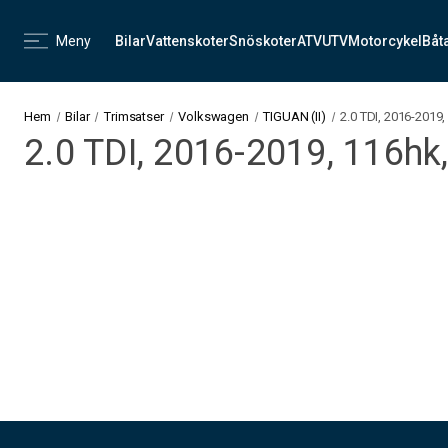
Meny
Bilar
Vattenskoter
Snöskoter
ATV
UTV
Motorcykel
Båt
Hem
Bilar
Trimsatser
Volkswagen
TIGUAN (II)
2.0 TDI, 2016-2019
2.0 TDI, 2016-2019, 116h