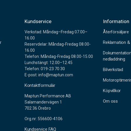
r
Kundservice
Information
Återförsäljare
Verkstad: Måndag–Fredag 07.00–
16.00
r
Reklamation & 
Reservdelar: Måndag-Fredag 08.00-
16.00
Dokumentatio
Telefon: Måndag-Fredag 08.00-15.00
nedladdning
Lunchstängt: 12.00–12.45
Telefon: 019-23 70 30
Bilverkstad
E-post: info@maptun.com
Motoroptimeri
Kontaktformulär
Köpvillkor
Maptun Performance AB
Om oss
Salamandervägen 1
702 36 Örebro
Org.nr: 556600-4106
Kundservice FAQ