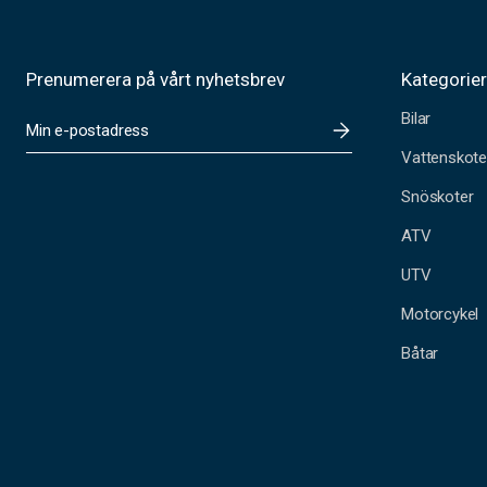
Prenumerera på vårt nyhetsbrev
Kategorie
Bilar
E
-
Vattenskote
p
o
Snöskoter
s
t
ATV
a
UTV
d
r
Motorcykel
e
s
Båtar
s