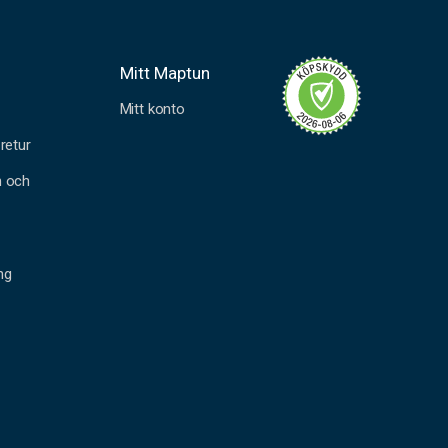
Mitt Maptun
Mitt konto
retur
n och
ng