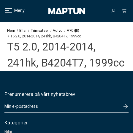
Meny
Hem
Bilar
Trimsatser
Volvo
V70 (III)
T5 2.0, 2014-2014, 241hk, B4204T7, 1999cc
T5 2.0, 2014-2014,
241hk, B4204T7, 1999cc
Prenumerera på vårt nyhetsbrev
E
-
p
o
Kategorier
s
Bilar