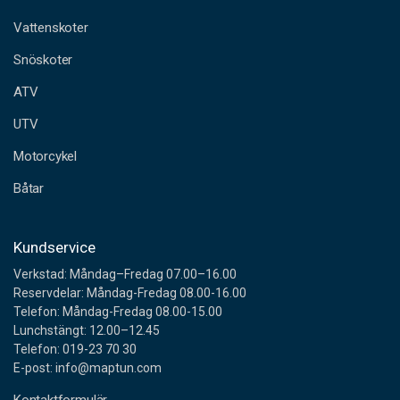
t
a
Vattenskoter
d
Snöskoter
r
e
ATV
s
s
UTV
Motorcykel
Båtar
Kundservice
Verkstad: Måndag–Fredag 07.00–16.00
Reservdelar: Måndag-Fredag 08.00-16.00
Telefon: Måndag-Fredag 08.00-15.00
Lunchstängt: 12.00–12.45
Telefon: 019-23 70 30
E-post: info@maptun.com