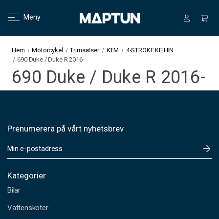
Meny
Hem
Motorcykel
Trimsatser
KTM
4-STROKE KEIHIN
690 Duke / Duke R 2016-
690 Duke / Duke R 2016-
Prenumerera på vårt nyhetsbrev
E
-
p
o
Kategorier
s
Bilar
t
a
Vattenskoter
d