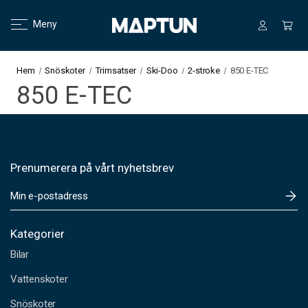
Meny
Hem
Snöskoter
Trimsatser
Ski-Doo
2-stroke
850 E-TEC
850 E-TEC
Prenumerera på vårt nyhetsbrev
E
-
p
o
Kategorier
s
Bilar
t
a
Vattenskoter
d
Snöskoter
r