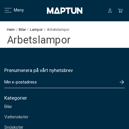
Meny
Hem
Bilar
Lampor
Arbetslampor
Arbetslampor
Prenumerera på vårt nyhetsbrev
E
-
p
o
Kategorier
s
Bilar
t
a
Vattenskoter
d
Snöskoter
r