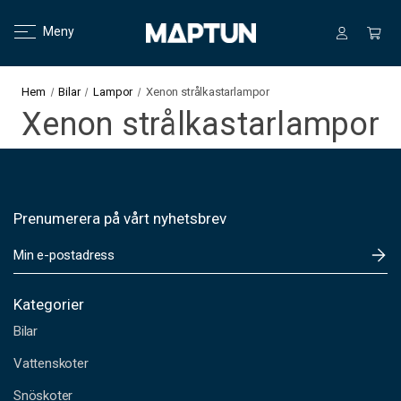
Meny
Hem
Bilar
Lampor
Xenon strålkastarlampor
Xenon strålkastarlampor
Prenumerera på vårt nyhetsbrev
E
-
p
o
Kategorier
s
Bilar
t
a
Vattenskoter
d
Snöskoter
r