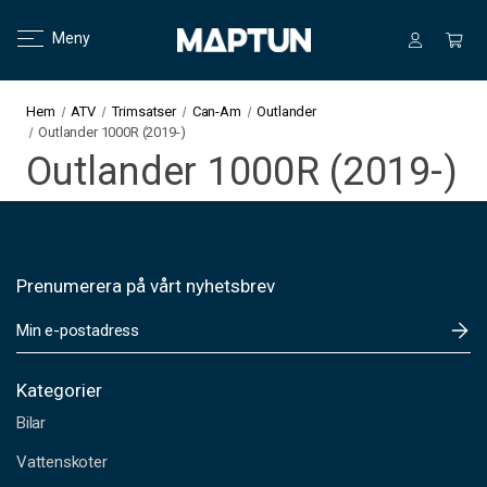
Meny
Hem
ATV
Trimsatser
Can-Am
Outlander
Outlander 1000R (2019-)
Outlander 1000R (2019-)
Prenumerera på vårt nyhetsbrev
E
-
p
o
Kategorier
s
Bilar
t
a
Vattenskoter
d