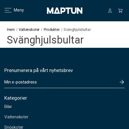
Meny
Hem
Vattenskoter
Produkter
Svänghjulsbultar
Svänghjulsbultar
Prenumerera på vårt nyhetsbrev
E
-
p
o
Kategorier
s
Bilar
t
a
Vattenskoter
d
Snöskoter
r