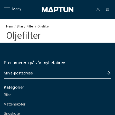
Meny
Hem
Bilar
Filter
Oljefilter
Oljefilter
Prenumerera på vårt nyhetsbrev
E
-
p
o
Kategorier
s
Bilar
t
a
Vattenskoter
d
Snöskoter
r