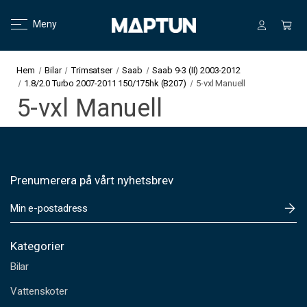
Meny
Hem
Bilar
Trimsatser
Saab
Saab 9-3 (II) 2003-2012
1.8/2.0 Turbo 2007-2011 150/175hk (B207)
5-vxl Manuell
5-vxl Manuell
Prenumerera på vårt nyhetsbrev
E
-
p
o
Kategorier
s
Bilar
t
a
Vattenskoter
d