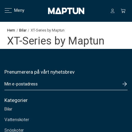
Meny
Hem
Bilar
XT-Series by Maptun
XT-Series by Maptun
Prenumerera på vårt nyhetsbrev
E
-
p
o
Kategorier
s
Bilar
t
a
Vattenskoter
d
Snöskoter
r