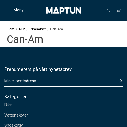
Meny
Hem
ATV
Trimsatser
Can-Am
Can-Am
Prenumerera på vårt nyhetsbrev
E
-
p
o
Kategorier
s
Bilar
t
a
Vattenskoter
d
Snöskoter
r