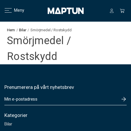
Meny
Hem
Bilar
Smörjmedel / Rostskydd
Smörjmedel /
Rostskydd
Prenumerera på vårt nyhetsbrev
E
-
p
o
Kategorier
s
Bilar
t