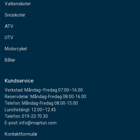
a
Vattenskoter
d
Snöskoter
r
e
ATV
s
s
UTV
Motorcykel
Båtar
Kundservice
Verkstad: Måndag–Fredag 07.00–16.00
Reservdelar: Måndag-Fredag 08.00-16.00
Telefon: Måndag-Fredag 08.00-15.00
Lunchstängt: 12.00–12.45
Telefon: 019-23 70 30
E-post: info@maptun.com
Kontaktformulär