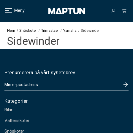
Meny
Hem
Snöskoter
Trimsatser
Yamaha
Sidewinder
Sidewinder
Prenumerera på vårt nyhetsbrev
E
-
p
o
Kategorier
s
Bilar
t
a
Vattenskoter
d
Snöskoter
r