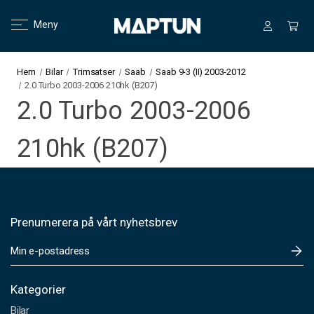
Meny
Hem
Bilar
Trimsatser
Saab
Saab 9-3 (II) 2003-2012
2.0 Turbo 2003-2006 210hk (B207)
2.0 Turbo 2003-2006
210hk (B207)
Prenumerera på vårt nyhetsbrev
E
-
p
o
Kategorier
s
Bilar