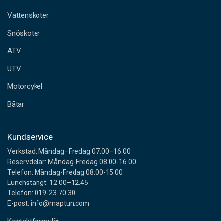
t
a
Vattenskoter
d
Snöskoter
r
e
ATV
s
s
UTV
Motorcykel
Båtar
Kundservice
Verkstad: Måndag–Fredag 07.00–16.00
Reservdelar: Måndag-Fredag 08.00-16.00
Telefon: Måndag-Fredag 08.00-15.00
Lunchstängt: 12.00–12.45
Telefon: 019-23 70 30
E-post: info@maptun.com