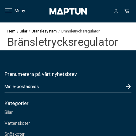
Meny
Hem
Bilar
Bränslesystem
Bränsletrycksregulator
Bränsletrycksregulator
Prenumerera på vårt nyhetsbrev
E
-
p
o
Kategorier
s
Bilar
t
a
Vattenskoter
d
Snöskoter
r