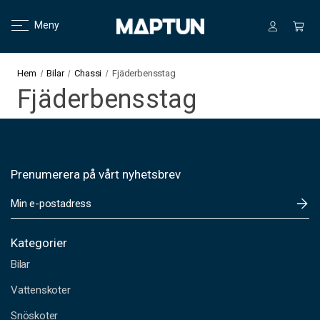
Meny
Hem
Bilar
Chassi
Fjäderbensstag
Fjäderbensstag
Prenumerera på vårt nyhetsbrev
E
-
p
o
Kategorier
s
Bilar
t
a
Vattenskoter
d
Snöskoter
r