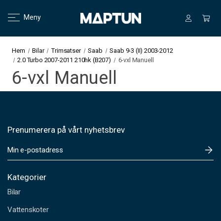
Meny
Hem
Bilar
Trimsatser
Saab
Saab 9-3 (II) 2003-2012
2.0 Turbo 2007-2011 210hk (B207)
6-vxl Manuell
6-vxl Manuell
Prenumerera på vårt nyhetsbrev
E
-
p
o
Kategorier
s
Bilar
t
a
Vattenskoter
d