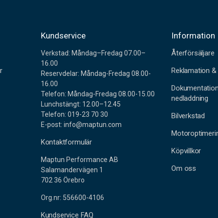
r
Kundservice
Information
Återförsäljare
Verkstad: Måndag–Fredag 07.00–
16.00
r
Reklamation & 
Reservdelar: Måndag-Fredag 08.00-
16.00
Dokumentatio
Telefon: Måndag-Fredag 08.00-15.00
nedladdning
Lunchstängt: 12.00–12.45
Telefon: 019-23 70 30
Bilverkstad
E-post: info@maptun.com
Motoroptimeri
Kontaktformulär
Köpvillkor
Maptun Performance AB
Om oss
Salamandervägen 1
702 36 Örebro
Org.nr: 556600-4106
Kundservice FAQ