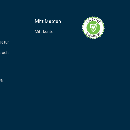
Mitt Maptun
Mitt konto
retur
n och
ng