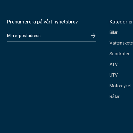
Prenumerera på vårt nyhetsbrev
Kategorie
Bilar
E
-
Vattenskote
p
o
Snöskoter
s
t
ATV
a
UTV
d
r
Motorcykel
e
s
Båtar
s