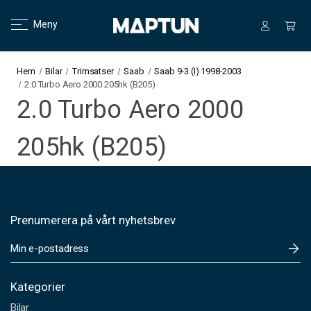
Meny
Hem
Bilar
Trimsatser
Saab
Saab 9-3 (I) 1998-2003
2.0 Turbo Aero 2000 205hk (B205)
2.0 Turbo Aero 2000
205hk (B205)
Prenumerera på vårt nyhetsbrev
E
-
p
o
Kategorier
s
Bilar