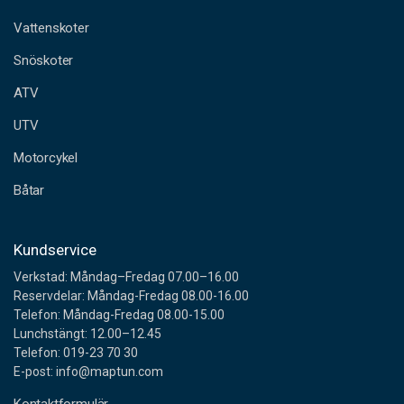
t
a
Vattenskoter
d
Snöskoter
r
e
ATV
s
s
UTV
Motorcykel
Båtar
Kundservice
Verkstad: Måndag–Fredag 07.00–16.00
Reservdelar: Måndag-Fredag 08.00-16.00
Telefon: Måndag-Fredag 08.00-15.00
Lunchstängt: 12.00–12.45
Telefon: 019-23 70 30
E-post: info@maptun.com