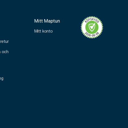
Mitt Maptun
Mitt konto
retur
n och
ng