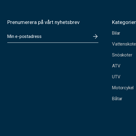
Prenumerera på vårt nyhetsbrev
Kategorie
Bilar
E
-
Vattenskote
p
o
Snöskoter
s
t
ATV
a
UTV
d
r
Motorcykel
e
s
Båtar
s