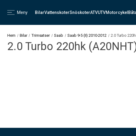
Meny
Bilar
Vattenskoter
Snöskoter
ATV
UTV
Motorcykel
Båt
Hem
Bilar
Trimsatser
Saab
Saab 9-5 (II) 2010-2012
2.0 Turbo 22
2.0 Turbo 220hk (A20NH