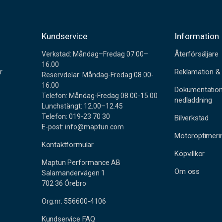
r
Kundservice
Information
Återförsäljare
Verkstad: Måndag–Fredag 07.00–
16.00
r
Reklamation & 
Reservdelar: Måndag-Fredag 08.00-
16.00
Dokumentatio
Telefon: Måndag-Fredag 08.00-15.00
nedladdning
Lunchstängt: 12.00–12.45
Telefon: 019-23 70 30
Bilverkstad
E-post: info@maptun.com
Motoroptimeri
Kontaktformulär
Köpvillkor
Maptun Performance AB
Om oss
Salamandervägen 1
702 36 Örebro
Org.nr: 556600-4106
Kundservice FAQ