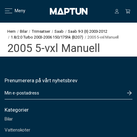
Meny
Hem
Bilar
Trimsatser
Saab
Saab 9-3 (II) 2003-2012
1.8/2.0 Turbo 2003-2006 150/175hk (B207)
2005 5-vxl Manuell
2005 5-vxl Manuell
Prenumerera på vårt nyhetsbrev
E
-
p
o
Kategorier
s
Bilar
t
a
Vattenskoter
d