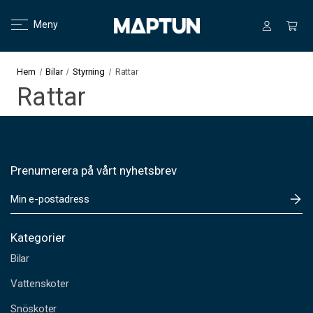
Meny
Hem
Bilar
Styrning
Rattar
Rattar
Prenumerera på vårt nyhetsbrev
E
-
p
o
Kategorier
s
Bilar
t
a
Vattenskoter
d
Snöskoter
r