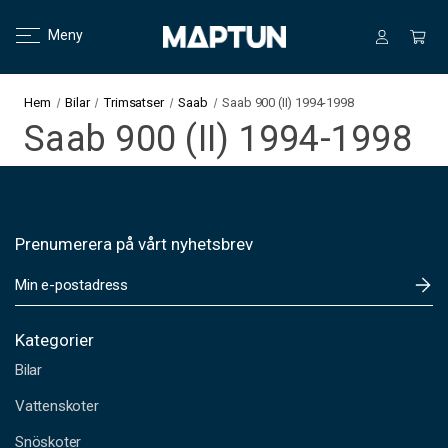
Meny
Hem
Bilar
Trimsatser
Saab
Saab 900 (II) 1994-1998
Saab 900 (II) 1994-1998
Prenumerera på vårt nyhetsbrev
E
-
p
o
Kategorier
s
Bilar
t
a
Vattenskoter
d
Snöskoter
r