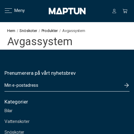
Meny
Hem
Snöskoter
Produkter
Avgassystem
Avgassystem
Prenumerera på vårt nyhetsbrev
E
-
p
o
Kategorier
s
Bilar
t
a
Vattenskoter
d
Snöskoter
r