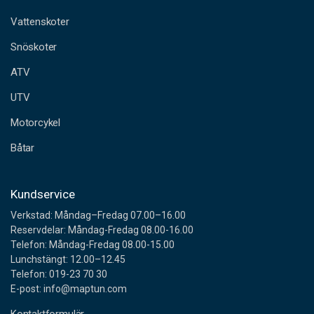
t
a
Vattenskoter
d
Snöskoter
r
e
ATV
s
s
UTV
Motorcykel
Båtar
Kundservice
Verkstad: Måndag–Fredag 07.00–16.00
Reservdelar: Måndag-Fredag 08.00-16.00
Telefon: Måndag-Fredag 08.00-15.00
Lunchstängt: 12.00–12.45
Telefon: 019-23 70 30
E-post: info@maptun.com