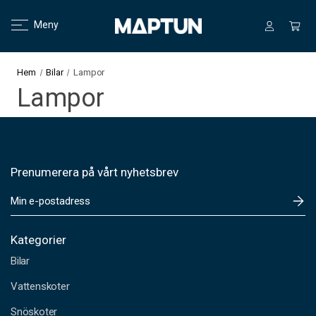
Meny
Hem
Bilar
Lampor
Lampor
Prenumerera på vårt nyhetsbrev
E
-
p
o
Kategorier
s
Bilar
t
a
Vattenskoter
d
Snöskoter
r