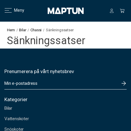
Meny
Hem
Bilar
Chassi
Sänkningssatser
Sänkningssatser
Prenumerera på vårt nyhetsbrev
E
-
p
o
Kategorier
s
Bilar
t
a
Vattenskoter
d
Snöskoter
r