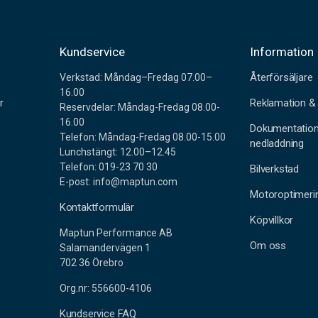
r
Kundservice
Information
Återförsäljare
Verkstad: Måndag–Fredag 07.00–
16.00
r
Reklamation & 
Reservdelar: Måndag-Fredag 08.00-
16.00
Dokumentatio
Telefon: Måndag-Fredag 08.00-15.00
nedladdning
Lunchstängt: 12.00–12.45
Telefon: 019-23 70 30
Bilverkstad
E-post: info@maptun.com
Motoroptimeri
Kontaktformulär
Köpvillkor
Maptun Performance AB
Om oss
Salamandervägen 1
702 36 Örebro
Org.nr: 556600-4106
Kundservice FAQ