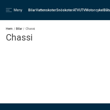
Meny
Bilar
Vattenskoter
Snöskoter
ATV
UTV
Motorcykel
Båt
Hem
Bilar
Chassi
Chassi