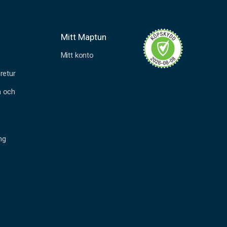
Mitt Maptun
Mitt konto
retur
n och
ng