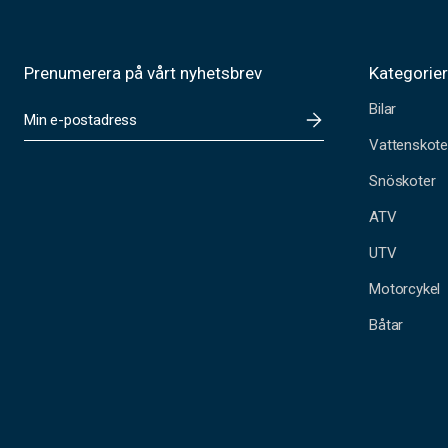
Prenumerera på vårt nyhetsbrev
Kategorie
Bilar
E
-
Vattenskote
p
o
Snöskoter
s
t
ATV
a
UTV
d
r
Motorcykel
e
s
Båtar
s