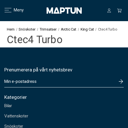
Meny
Hem
Snöskoter
Trimsatser
Arctic Cat
King Cat
Ctec4 Turbo
Ctec4 Turbo
Prenumerera på vårt nyhetsbrev
E
-
p
o
Kategorier
s
Bilar
t
a
Vattenskoter
d
Snöskoter
r