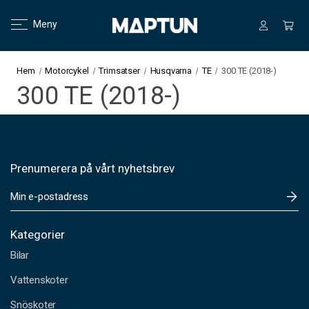
Meny
Hem
Motorcykel
Trimsatser
Husqvarna
TE
300 TE (2018-)
300 TE (2018-)
Prenumerera på vårt nyhetsbrev
E
-
p
o
Kategorier
s
Bilar
t
a
Vattenskoter
d
Snöskoter
r