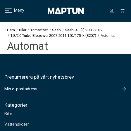
Meny
Hem
Bilar
Trimsatser
Saab
Saab 9-3 (II) 2003-2012
1.8/2.0 Turbo Biopower 2007-2011 150/175hk (B207)
Automat
Automat
Prenumerera på vårt nyhetsbrev
E
-
p
o
Kategorier
s
Bilar
t
a
Vattenskoter
d