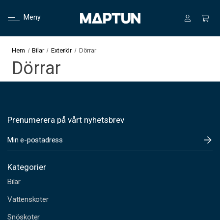
Meny
Hem
Bilar
Exteriör
Dörrar
Dörrar
Prenumerera på vårt nyhetsbrev
E
-
p
o
Kategorier
s
Bilar
t
a
Vattenskoter
d
Snöskoter
r