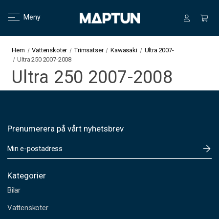
Meny
Hem
Vattenskoter
Trimsatser
Kawasaki
Ultra 2007-
Ultra 250 2007-2008
Ultra 250 2007-2008
Prenumerera på vårt nyhetsbrev
E
-
p
o
Kategorier
s
Bilar
t
a
Vattenskoter
d