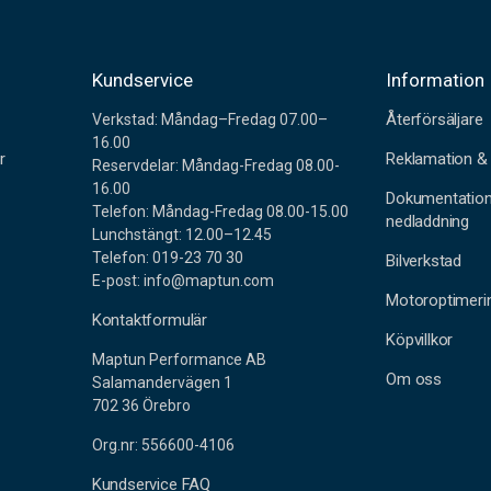
r
Kundservice
Information
Återförsäljare
Verkstad: Måndag–Fredag 07.00–
16.00
r
Reklamation & 
Reservdelar: Måndag-Fredag 08.00-
16.00
Dokumentatio
Telefon: Måndag-Fredag 08.00-15.00
nedladdning
Lunchstängt: 12.00–12.45
Telefon: 019-23 70 30
Bilverkstad
E-post: info@maptun.com
Motoroptimeri
Kontaktformulär
Köpvillkor
Maptun Performance AB
Om oss
Salamandervägen 1
702 36 Örebro
Org.nr: 556600-4106
Kundservice FAQ