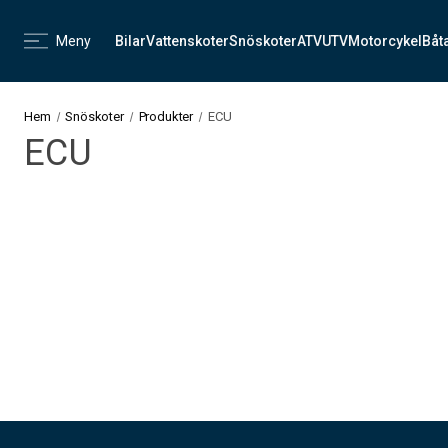
Meny
Bilar
Vattenskoter
Snöskoter
ATV
UTV
Motorcykel
Båt
Hem
Snöskoter
Produkter
ECU
ECU