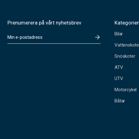
Prenumerera på vårt nyhetsbrev
Kategorie
Bilar
E
-
Vattenskote
p
o
Snöskoter
s
t
ATV
a
UTV
d
r
Motorcykel
e
s
Båtar
s