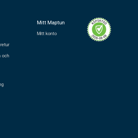
Mitt Maptun
Mitt konto
retur
n och
ng