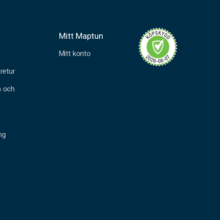
Mitt Maptun
Mitt konto
retur
n och
ng