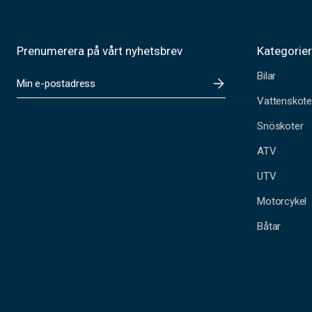
Prenumerera på vårt nyhetsbrev
Kategorie
Bilar
E
-
Vattenskote
p
o
Snöskoter
s
t
ATV
a
UTV
d
r
Motorcykel
e
s
Båtar
s