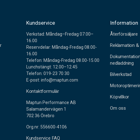
r
Kundservice
Information
Återförsäljare
Verkstad: Måndag–Fredag 07.00–
16.00
r
Reklamation & 
Reservdelar: Måndag-Fredag 08.00-
16.00
Dokumentatio
Telefon: Måndag-Fredag 08.00-15.00
nedladdning
Lunchstängt: 12.00–12.45
Telefon: 019-23 70 30
Bilverkstad
E-post: info@maptun.com
Motoroptimeri
Kontaktformulär
Köpvillkor
Maptun Performance AB
Om oss
Salamandervägen 1
702 36 Örebro
Org.nr: 556600-4106
Kundservice FAQ