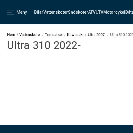
Meny
Bilar
Vattenskoter
Snöskoter
ATV
UTV
Motorcykel
Båt
Hem
Vattenskoter
Trimsatser
Kawasaki
Ultra 2007-
Ultra 310 202
Ultra 310 2022-