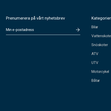
Prenumerera på vårt nyhetsbrev
Kategorie
Bilar
E
-
Vattenskote
p
o
Snöskoter
s
t
ATV
a
UTV
d
r
Motorcykel
e
s
Båtar
s