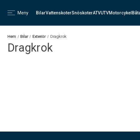
Meny
Bilar
Vattenskoter
Snöskoter
ATV
UTV
Motorcykel
Båt
Hem
Bilar
Exteriör
Dragkrok
Dragkrok