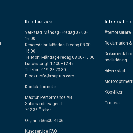
r
Kundservice
Information
Återförsäljare
Verkstad: Måndag–Fredag 07.00–
16.00
r
Reklamation & 
Reservdelar: Måndag-Fredag 08.00-
16.00
Dokumentatio
Telefon: Måndag-Fredag 08.00-15.00
nedladdning
Lunchstängt: 12.00–12.45
Telefon: 019-23 70 30
Bilverkstad
E-post: info@maptun.com
Motoroptimeri
Kontaktformulär
Köpvillkor
Maptun Performance AB
Om oss
Salamandervägen 1
702 36 Örebro
Org.nr: 556600-4106
Kundservice FAQ