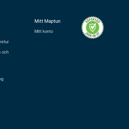
Mitt Maptun
Mitt konto
retur
n och
ng