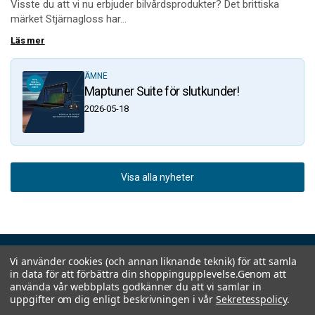
Visste du att vi nu erbjuder bilvårdsprodukter? Det brittiska
märket Stjärnagloss har...
Läs mer
ÄMNE
Maptuner Suite för slutkunder!
2026-05-18
Visa alla nyheter
Vi använder cookies (och annan liknande teknik) för att samla
in data för att förbättra din shoppingupplevelse.
Genom att
använda vår webbplats godkänner du att vi samlar in
Prenumerera på vårt nyhetsbrev
uppgifter om dig enligt beskrivningen i vår
Sekretesspolicy
.
E