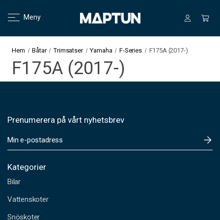
Meny
Hem
Båtar
Trimsatser
Yamaha
F-Series
F175A (2017-)
F175A (2017-)
Prenumerera på vårt nyhetsbrev
E
-
p
o
Kategorier
s
Bilar
t
a
Vattenskoter
d
Snöskoter
r