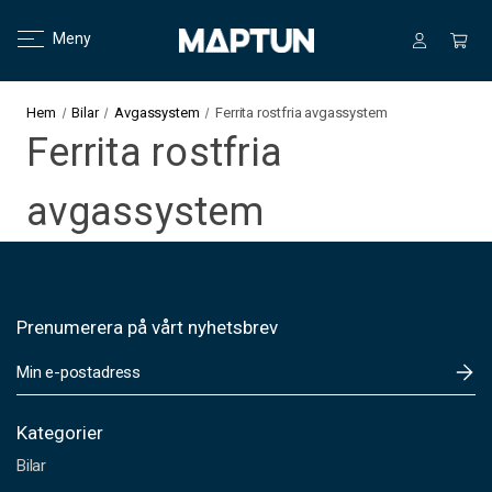
Meny
Hem
Bilar
Avgassystem
Ferrita rostfria avgassystem
Ferrita rostfria
avgassystem
Prenumerera på vårt nyhetsbrev
E
-
p
o
Kategorier
s
Bilar
t