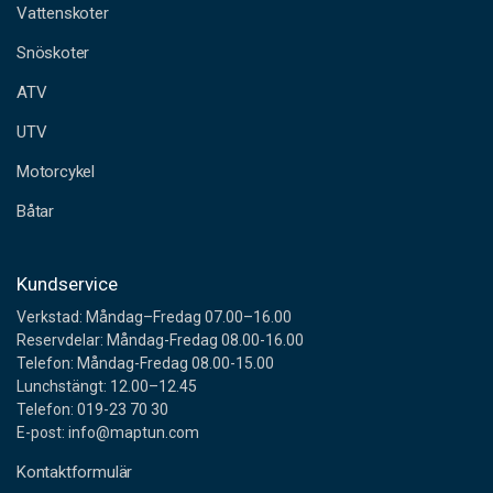
a
Vattenskoter
d
Snöskoter
r
e
ATV
s
s
UTV
Motorcykel
Båtar
Kundservice
Verkstad: Måndag–Fredag 07.00–16.00
Reservdelar: Måndag-Fredag 08.00-16.00
Telefon: Måndag-Fredag 08.00-15.00
Lunchstängt: 12.00–12.45
Telefon: 019-23 70 30
E-post: info@maptun.com
Kontaktformulär